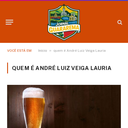
»
VOCÊ ESTÁ EM:
Início
quem é André Luiz Veiga Lauria
QUEM É ANDRÉ LUIZ VEIGA LAURIA