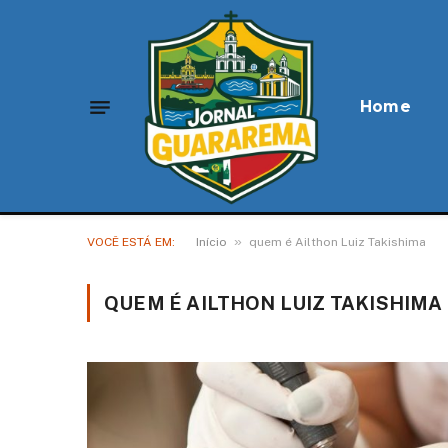
Home
»
VOCÊ ESTÁ EM:
Início
quem é Ailthon Luiz Takishima
QUEM É AILTHON LUIZ TAKISHIMA