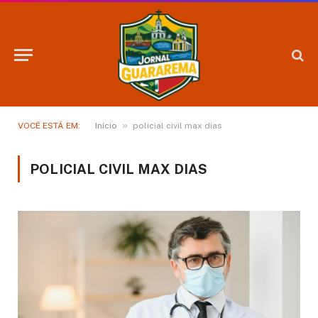
»
VOCÊ ESTÁ EM:
Início
policial civil max dias
POLICIAL CIVIL MAX DIAS