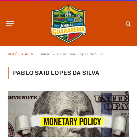
»
VOCÊ ESTÁ EM:
Início
Pablo Said Lopes da Silva
PABLO SAID LOPES DA SILVA