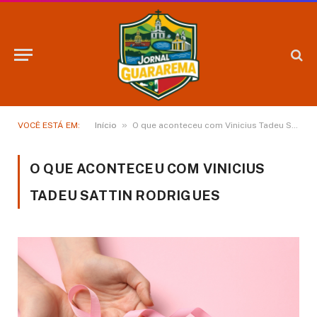
»
VOCÊ ESTÁ EM:
Início
O que aconteceu com Vinicius Tadeu Sattin Rodrigues
O QUE ACONTECEU COM VINICIUS
TADEU SATTIN RODRIGUES