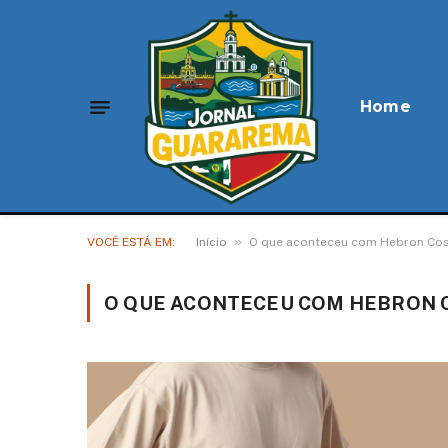
Home
»
VOCÊ ESTÁ EM:
Início
O que aconteceu com Hebron Cost
O QUE ACONTECEU COM HEBRON C