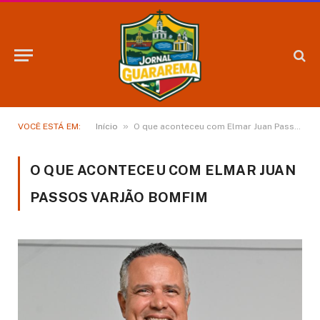
»
VOCÊ ESTÁ EM:
Início
O que aconteceu com Elmar Juan Passos Varjão Bomfim
O QUE ACONTECEU COM ELMAR JUAN
PASSOS VARJÃO BOMFIM