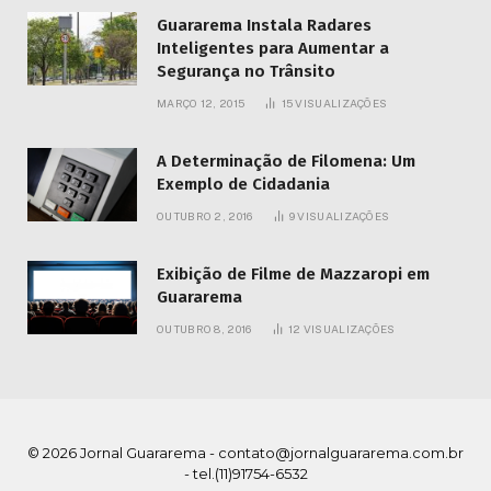
Guararema Instala Radares
Inteligentes para Aumentar a
Segurança no Trânsito
MARÇO 12, 2015
15
VISUALIZAÇÕES
A Determinação de Filomena: Um
Exemplo de Cidadania
OUTUBRO 2, 2016
9
VISUALIZAÇÕES
Exibição de Filme de Mazzaropi em
Guararema
OUTUBRO 8, 2016
12
VISUALIZAÇÕES
© 2026 Jornal Guararema -
contato@jornalguararema.com.br
- tel.(11)91754-6532