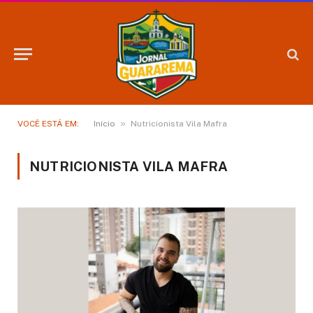
»
VOCÊ ESTÁ EM:
Início
Nutricionista Vila Mafra
NUTRICIONISTA VILA MAFRA