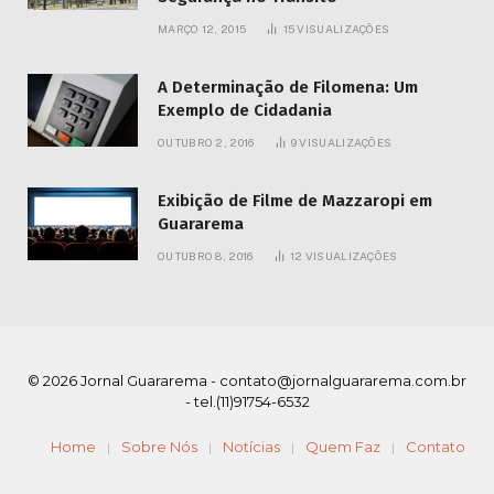
MARÇO 12, 2015
15
VISUALIZAÇÕES
A Determinação de Filomena: Um
Exemplo de Cidadania
OUTUBRO 2, 2016
9
VISUALIZAÇÕES
Exibição de Filme de Mazzaropi em
Guararema
OUTUBRO 8, 2016
12
VISUALIZAÇÕES
© 2026 Jornal Guararema -
contato@jornalguararema.com.br
- tel.(11)91754-6532
Home
Sobre Nós
Notícias
Quem Faz
Contato