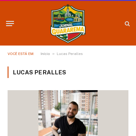
»
VOCÊ ESTÁ EM:
Início
Lucas Peralles
LUCAS PERALLES