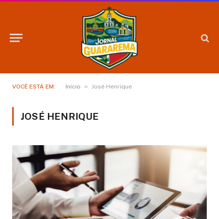
»
VOCÊ ESTÁ EM:
Início
José Henrique
JOSÉ HENRIQUE