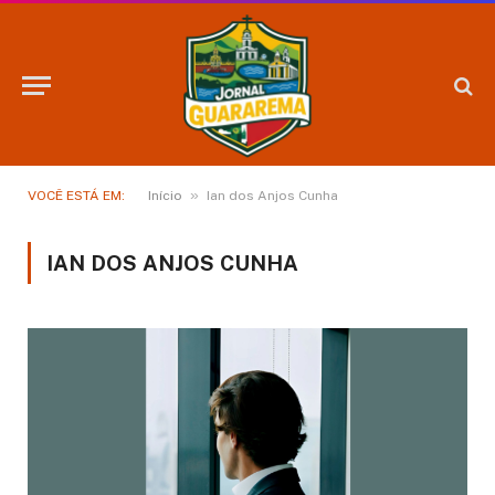
»
VOCÊ ESTÁ EM:
Início
Ian dos Anjos Cunha
IAN DOS ANJOS CUNHA