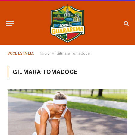
»
VOCÊ ESTÁ EM:
Início
Gilmara Tomadoce
GILMARA TOMADOCE