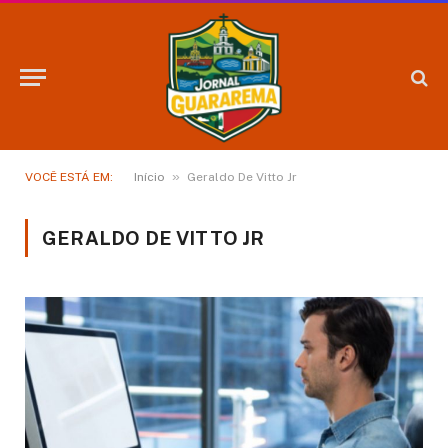
»
VOCÊ ESTÁ EM:
Início
Geraldo De Vitto Jr
GERALDO DE VITTO JR