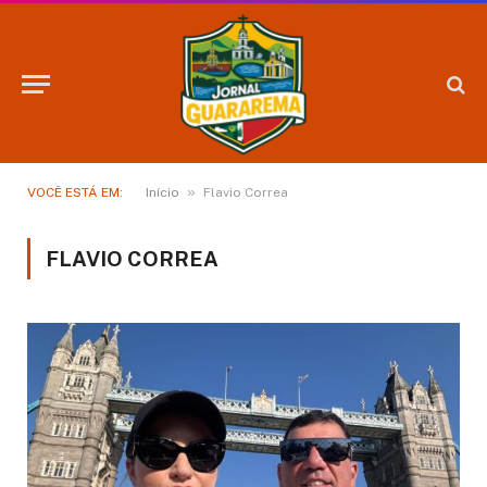
»
VOCÊ ESTÁ EM:
Início
Flavio Correa
FLAVIO CORREA