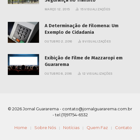
Segurança no Trânsito
MARÇO 12, 2015
15
VISUALIZAÇÕES
A Determinação de Filomena: Um
Exemplo de Cidadania
OUTUBRO 2, 2016
9
VISUALIZAÇÕES
Exibição de Filme de Mazzaropi em
Guararema
OUTUBRO 8, 2016
12
VISUALIZAÇÕES
© 2026 Jornal Guararema -
contato@jornalguararema.com.br
- tel.(11)91754-6532
Home
Sobre Nós
Notícias
Quem Faz
Contato