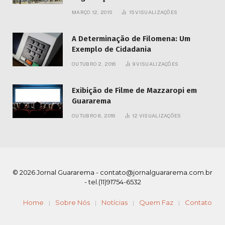
MARÇO 12, 2015
15
VISUALIZAÇÕES
A Determinação de Filomena: Um
Exemplo de Cidadania
OUTUBRO 2, 2016
9
VISUALIZAÇÕES
Exibição de Filme de Mazzaropi em
Guararema
OUTUBRO 8, 2016
12
VISUALIZAÇÕES
© 2026 Jornal Guararema -
contato@jornalguararema.com.br
- tel.(11)91754-6532
Home
Sobre Nós
Notícias
Quem Faz
Contato