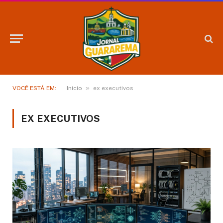
»
VOCÊ ESTÁ EM:
Início
ex executivos
EX EXECUTIVOS