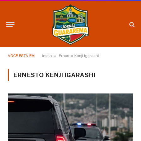
»
VOCÊ ESTÁ EM:
Início
Ernesto Kenji Igarashi
ERNESTO KENJI IGARASHI