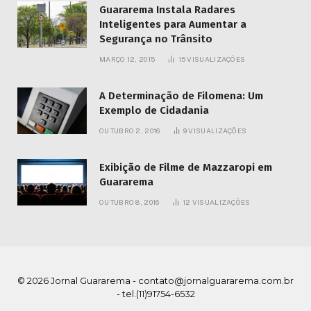
Guararema Instala Radares
Inteligentes para Aumentar a
Segurança no Trânsito
MARÇO 12, 2015
15
VISUALIZAÇÕES
A Determinação de Filomena: Um
Exemplo de Cidadania
OUTUBRO 2, 2016
9
VISUALIZAÇÕES
Exibição de Filme de Mazzaropi em
Guararema
OUTUBRO 8, 2016
12
VISUALIZAÇÕES
© 2026 Jornal Guararema -
contato@jornalguararema.com.br
- tel.(11)91754-6532