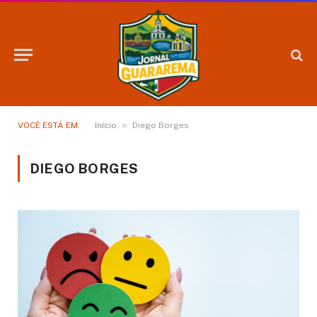
»
VOCÊ ESTÁ EM:
Início
Diego Borges
DIEGO BORGES