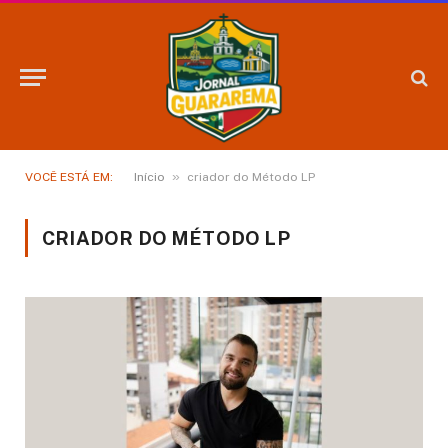
»
VOCÊ ESTÁ EM:
Início
criador do Método LP
CRIADOR DO MÉTODO LP