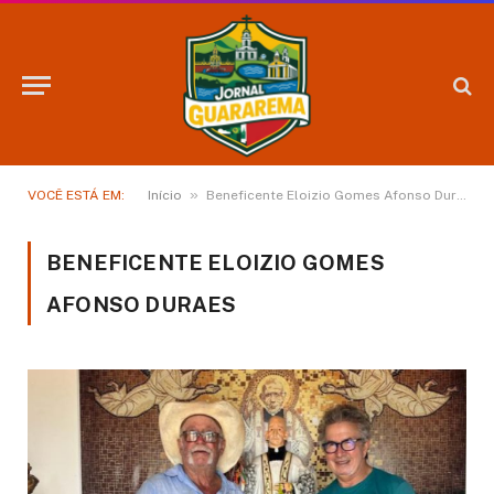
»
VOCÊ ESTÁ EM:
Início
Beneficente Eloizio Gomes Afonso Duraes
BENEFICENTE ELOIZIO GOMES
AFONSO DURAES