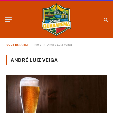
»
VOCÊ ESTÁ EM:
Início
André Luiz Veiga
ANDRÉ LUIZ VEIGA