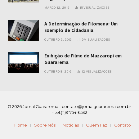
MARÇO 12, 2015
15
VISUALIZAÇÕES
A Determinação de Filomena: Um
Exemplo de Cidadania
OUTUBRO 2, 2016
9
VISUALIZAÇÕES
Exibição de Filme de Mazzaropi em
Guararema
OUTUBRO 8, 2016
12
VISUALIZAÇÕES
© 2026 Jornal Guararema -
contato@jornalguararema.com.br
- tel.(11)91754-6532
Home
Sobre Nós
Notícias
Quem Faz
Contato