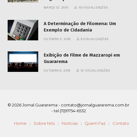
MARÇO 12, 2015
15
VISUALIZAÇÕES
A Determinação de Filomena: Um
Exemplo de Cidadania
OUTUBRO 2, 2016
9
VISUALIZAÇÕES
Exibição de Filme de Mazzaropi em
Guararema
OUTUBRO 8, 2016
12
VISUALIZAÇÕES
© 2026 Jornal Guararema -
contato@jornalguararema.com.br
- tel.(11)91754-6532
Home
Sobre Nós
Notícias
Quem Faz
Contato