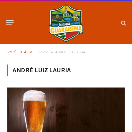
»
VOCÊ ESTÁ EM:
Início
André Luiz Lauria
ANDRÉ LUIZ LAURIA