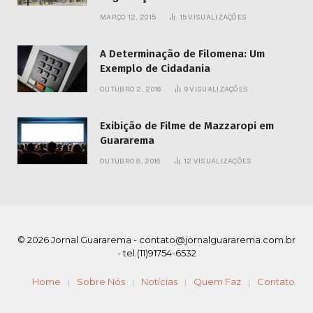
MARÇO 12, 2015
15
VISUALIZAÇÕES
A Determinação de Filomena: Um
Exemplo de Cidadania
OUTUBRO 2, 2016
9
VISUALIZAÇÕES
Exibição de Filme de Mazzaropi em
Guararema
OUTUBRO 8, 2016
12
VISUALIZAÇÕES
© 2026 Jornal Guararema -
contato@jornalguararema.com.br
- tel.(11)91754-6532
Home
Sobre Nós
Notícias
Quem Faz
Contato