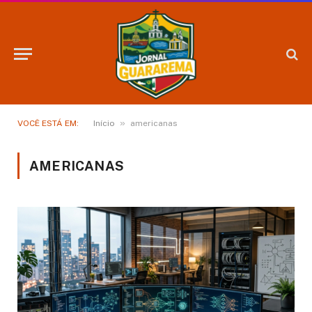
»
VOCÊ ESTÁ EM:
Início
americanas
AMERICANAS