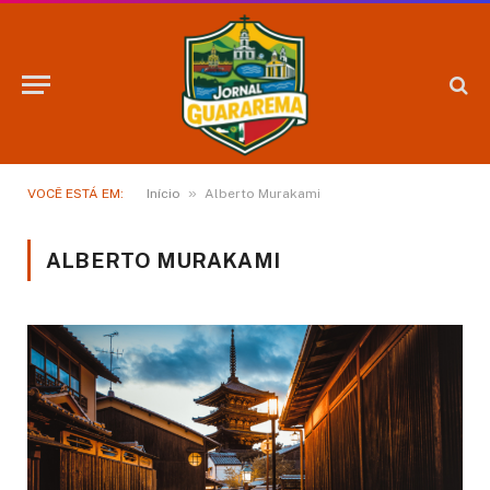
»
VOCÊ ESTÁ EM:
Início
Alberto Murakami
ALBERTO MURAKAMI