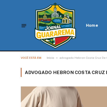
Home
»
VOCÊ ESTÁ EM:
Início
advogado Hebron Costa Cruz De O
ADVOGADO HEBRON COSTA CRUZ D